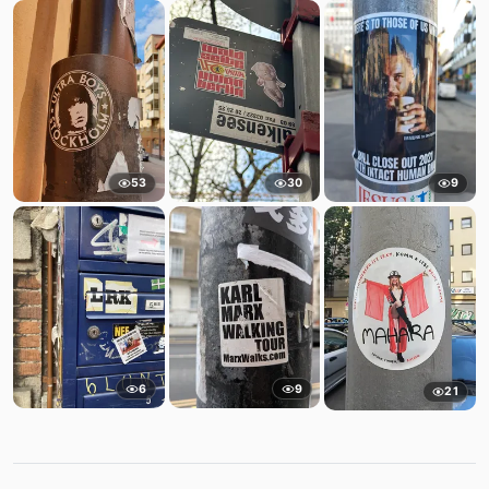
53
30
9
6
9
21