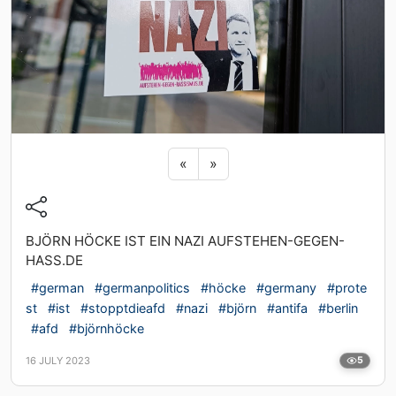
Previous sticker
Next sticker
«
»
BJÖRN HÖCKE IST EIN NAZI AUFSTEHEN-GEGEN-
HASS.DE
#german
#germanpolitics
#höcke
#germany
#prote
st
#ist
#stopptdieafd
#nazi
#björn
#antifa
#berlin
#afd
#björnhöcke
16 JULY 2023
5