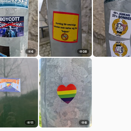
6
38
11
8