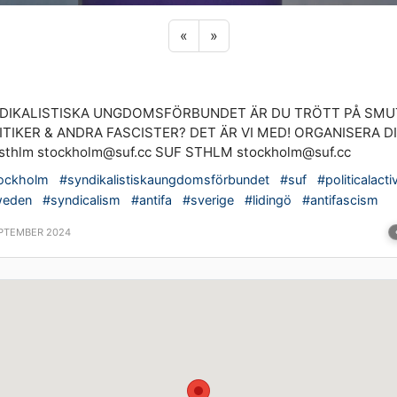
Previous sticker
Next sticker
«
»
DIKALISTISKA UNGDOMSFÖRBUNDET ÄR DU TRÖTT PÅ SMU
ITIKER & ANDRA FASCISTER? DET ÄR VI MED! ORGANISERA D
sthlm stockholm@suf.cc SUF STHLM stockholm@suf.cc
ockholm
#syndikalistiskaungdomsförbundet
#suf
#politicalact
weden
#syndicalism
#antifa
#sverige
#lidingö
#antifascism
EPTEMBER 2024