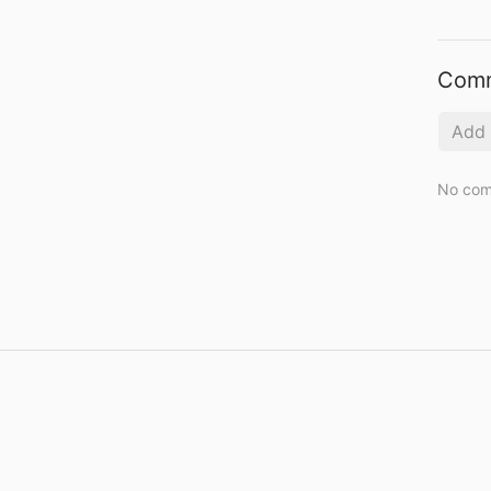
Com
No com