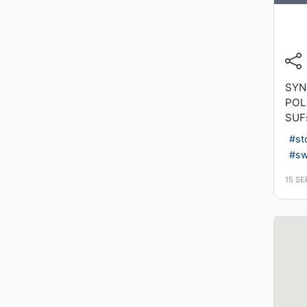
SYN
POL
SUF
#st
#s
15 S