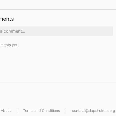
ments
ments yet.
About
|
Terms and Conditions
|
contact@slapstickers.org