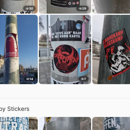
30
29
14
7
by Stickers