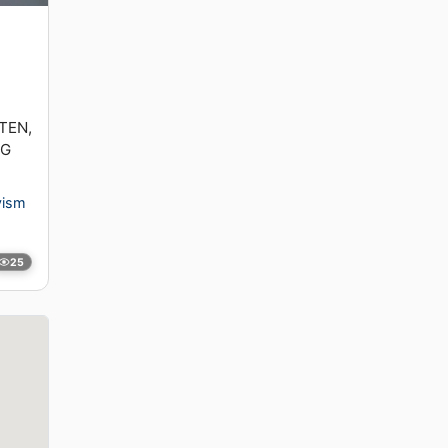
TEN,
IG
ivism
25