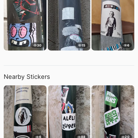
30
15
6
Nearby Stickers
6
88
20