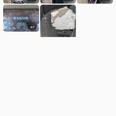
7
7
Comments
Post
No comments yet.