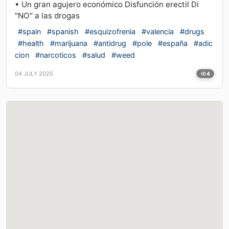
• Un gran agujero económico Disfunción erectil Di
"NO" a las drogas
#spain
#spanish
#esquizofrenia
#valencia
#drugs
#health
#marijuana
#antidrug
#pole
#españa
#adic
cion
#narcoticos
#salud
#weed
04 JULY 2025
4