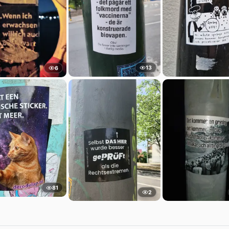
13
6
81
2