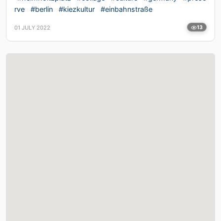
rve
#berlin
#kiezkultur
#einbahnstraße
01 JULY 2022
13