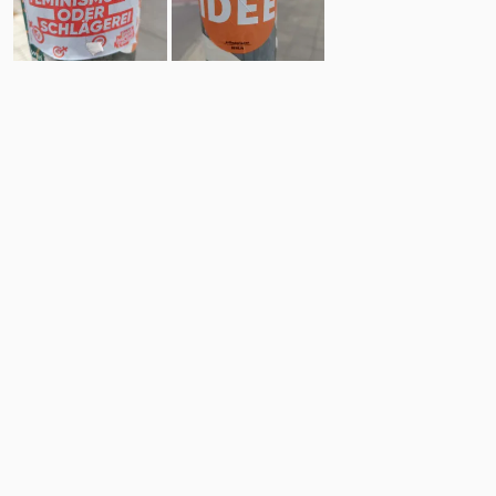
21
11
Comments
Post
No comments yet.