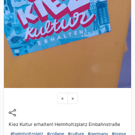
Previous sticker
Next sticker
«
»
Kiez Kultur erhalten! Helmholtzplatz Einbahnstraße
#helmholtzplatz
#collage
#culture
#germany
#prese