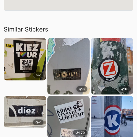
Similar Stickers
7
6
16
7
170