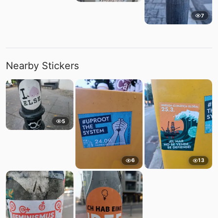
7
Nearby Stickers
5
6
13