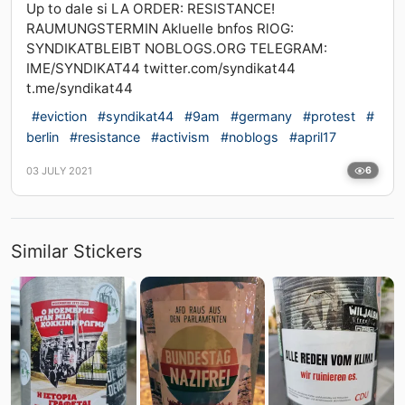
Up to dale si LA ORDER: RESISTANCE!
RAUMUNGSTERMIN Akluelle bnfos RlOG:
SYNDIKATBLEIBT NOBLOGS.ORG TELEGRAM:
IME/SYNDIKAT44 twitter.com/syndikat44
t.me/syndikat44
#eviction
#syndikat44
#9am
#germany
#protest
#
berlin
#resistance
#activism
#noblogs
#april17
03 JULY 2021
6
Similar Stickers