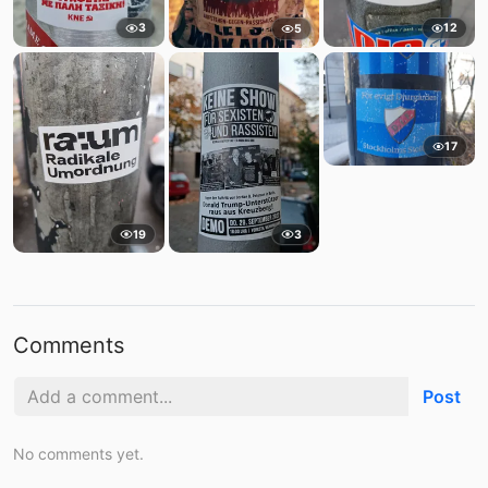
3
12
5
17
19
3
Comments
Post
No comments yet.