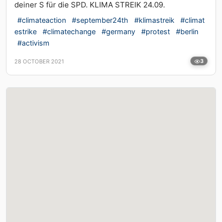
deiner S für die SPD. KLIMA STREIK 24.09.
#climateaction
#september24th
#klimastreik
#climat
estrike
#climatechange
#germany
#protest
#berlin
#activism
28 OCTOBER 2021
3