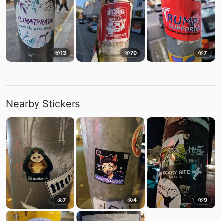
13
70
7
Nearby Stickers
9
7
4