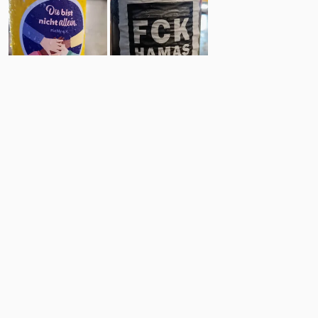
6
8
Comments
Post
No comments yet.